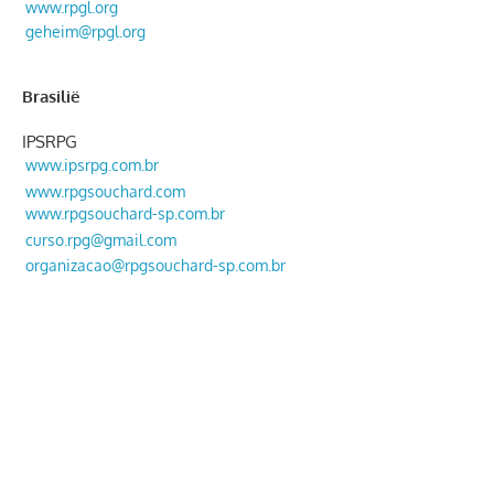
www.rpgl.org
geheim@rpgl.org
Brasilië
IPSRPG
www.ipsrpg.com.br
www.rpgsouchard.com
www.rpgsouchard-sp.com.br
curso.rpg@gmail.com
organizacao@rpgsouchard-sp.com.br
Argentinië
www.rpgarg.org
argentinië@rpgarg.org