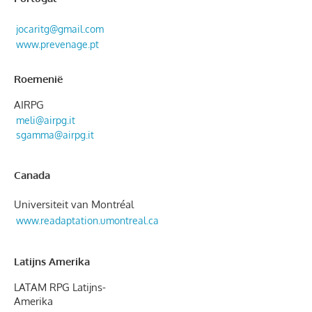
jocaritg@gmail.com
www.prevenage.pt
Roemenië
AIRPG
meli@airpg.it
sgamma@airpg.it
Canada
Universiteit van Montréal
www.readaptation.umontreal.ca
Latijns Amerika
LATAM RPG Latijns-
Amerika