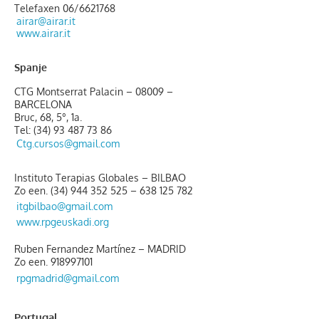
Telefaxen 06/6621768
airar@airar.it
www.airar.it
Spanje
CTG Montserrat Palacin – 08009 –
BARCELONA
Bruc, 68, 5°, 1a.
Tel:
(34) 93 487 73 86
Ctg.cursos@gmail.com
Instituto Terapias Globales – BILBAO
Zo een.
(34) 944 352 525
–
638 125 782
itgbilbao@gmail.com
www.rpgeuskadi.org
Ruben Fernandez Martínez – MADRID
Zo een.
918997101
rpgmadrid@gmail.com
Portugal