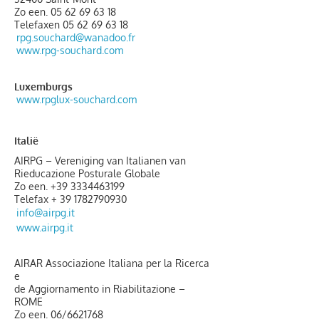
Zo een.
05 62 69 63 18
Telefaxen
05 62 69 63 18
rpg.souchard@wanadoo.fr
www.rpg-souchard.com
Luxemburgs
www.rpglux-souchard.com
Italië
AIRPG – Vereniging van Italianen van
Rieducazione Posturale Globale
Zo een.
+39 3334463199
Telefax +
39 1782790930
info@airpg.it
www.airpg.it
AIRAR Associazione Italiana per la Ricerca
e
de Aggiornamento in Riabilitazione –
ROME
Zo een. 06/6621768