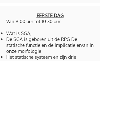
EERSTE DAG
Van 9.00 uur tot 10.30 uur:
Wat is SGA,
De SGA is geboren uit de RPG De
statische functie en de implicatie ervan in
onze morfologie
Het statische systeem en zijn drie
functies: erectie, ophanging, wederzijdse
spanningen
Uitleg van de 5 principes die SGA
onderscheiden van analytisch stretchen
Van 11.00 uur tot 12.30 uur
Handig :
Observatie van de voorste en achterste
typen en observatie van de 6 zones
Onderzoek van spierretracties
Zelfademende houding op 2
Krimp test