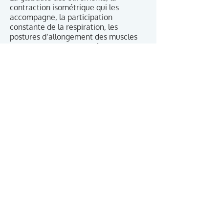
contraction isométrique qui les
accompagne, la participation
constante de la respiration, les
postures d’allongement des muscles
spinaux sont autant de révolutions
apportées au stretching traditionnel.
Le caractère spectaculaire des
résultats justifie à lui seul la pratique
du stretching global actif.
L’auteur Ph. E. SOUCHARD, après
avoir consacré quinze ans à la
recherche bio-mécanique, a créé la
Rééducation Posturale Globale. Auteur
de douze livres, il enseigne en France,
à Saint-Mont (Gers) et dans neuf
autres pays. Sa méthode, considérée
comme révolutionnaire, est pratiquée
par près de cinq mille
kinésithérapeutes. Considérant que
qui peut le plus, peut le moins, il
délaisse provisoirement le domaine
complexe de la rééducation