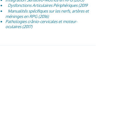
Dysfonctions Articulaires Périphériques (2019
Manualités spécifiques sur les nerfs, artères et
méninges en RPG (2016)
Pathologies crânio-cervicales et moteur-
oculaires (2017)
HAUSMAN MAUREEN
Charneux 44E
4845 Jalhay
0492 09 14 15