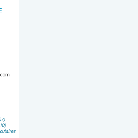
E
.com
7)
10)
culaires