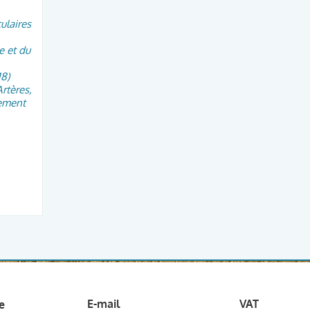
ulaires
e et du
8)
rtères,
tement
E-mail
VAT
ne