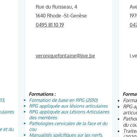
Rue du Ruisseau, 4
Ave
1640 Rhode -St-Genèse
19
0495 81 10 19
047
veroniquefontaine@live.be
l.v
Formations :
Format
13,
Formation de base en RPG (2010)
Forma
RPG appliquée aux lésions articulaires
RPG ap
ulaires
RPG appliquée aux Lésions Articulaires
articu
des membres
Pathol
Pathologies cervicales de la face et du
du cou
e et du
cou
Traite
Manualités spécifiques sur les nerfs,