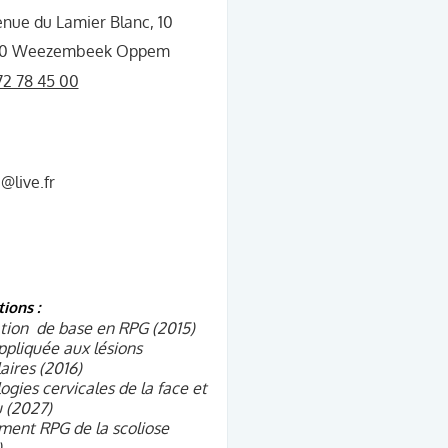
nue du Lamier Blanc, 10
70 Weezembeek Oppem
2 78 45 00
e@live.fr
ions :
tion de base en RPG (2015)
pliquée aux lésions
laires (2016)
ogies cervicales de la face et
 (2027)
ment RPG de la scoliose