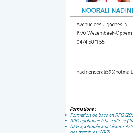
NOORALI NADIN
Avenue des Cigognes 15
1970 Wezembeek-Oppem
0474 58 11 55
nadinenoorali59@hotmail
Formations :
Formation de base en RPG (200
RPG appliquée à la scoliose (20
RPG appliquée aux Lésions Arti
des membres (2012)