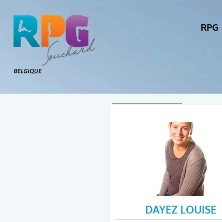
RPG
To return to
DAYEZ LOUISE