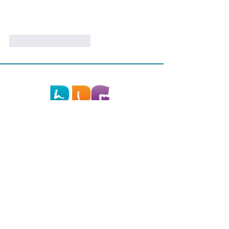
J'aime
Répondre
Téléphone
081 26 30 03
0477 26 80 25
E-mail
rpg.belgique.kine@gmail.com