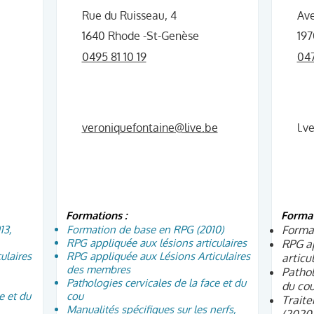
Rue du Ruisseau, 4
Ave
1640 Rhode -St-Genèse
19
0495 81 10 19
047
veroniquefontaine@live.be
l.v
Formations :
Format
13,
Formation de base en RPG (2010)
Forma
RPG appliquée aux lésions articulaires
RPG ap
ulaires
RPG appliquée aux Lésions Articulaires
articu
des membres
Pathol
Pathologies cervicales de la face et du
du cou
e et du
cou
Traite
Manualités spécifiques sur les nerfs,