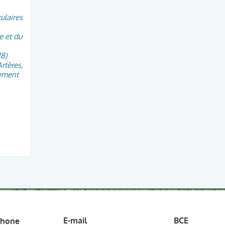
ulaires
e et du
8)
rtères,
tement
E-mail
BCE
phone