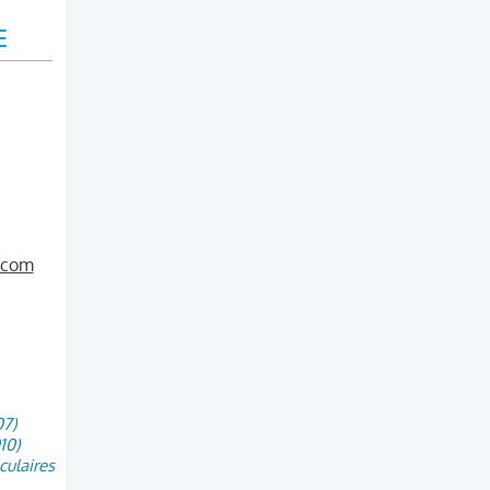
E
.com
7)
10)
culaires