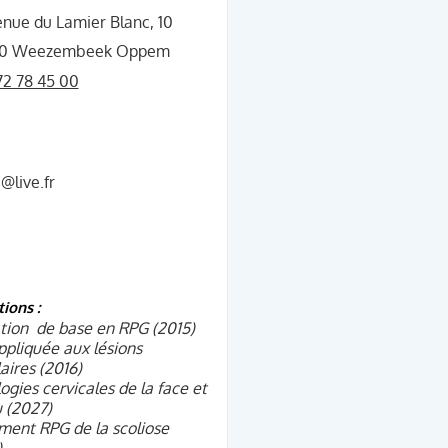
nue du Lamier Blanc, 10
70 Weezembeek Oppem
2 78 45 00
e@live.fr
ions :
tion de base en RPG (2015)
pliquée aux lésions
laires (2016)
ogies cervicales de la face et
 (2027)
ment RPG de la scoliose