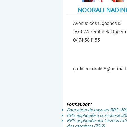
NOORALI NADIN
Avenue des Cigognes 15
1970 Wezembeek-Oppem
0474 58 11 55
nadinenoorali59@hotmail
Formations :
Formation de base en RPG (200
RPG appliquée à la scoliose (20
RPG appliquée aux Lésions Arti
des membres (2012)