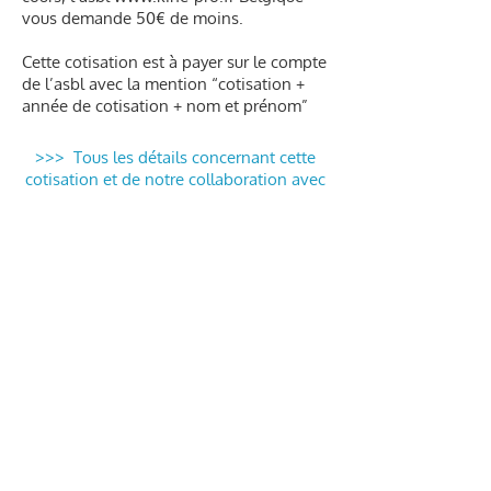
vous demande 50€ de moins.
Cette cotisation est à payer sur le compte
de l’asbl avec la mention “cotisation +
année de cotisation + nom et prénom”
>>>
Tous les détails concernant cette
cotisation et de notre collaboration avec
Axxon et l’ABCIG KORT
<<<
Coordonnées bancaires :
Code IBAN : BE87 3701 0726 3394
Code BIC : BBRUBEBB
Retrouvez-nous
sur
Facebook
pour les
dernières nouvelles, infos et